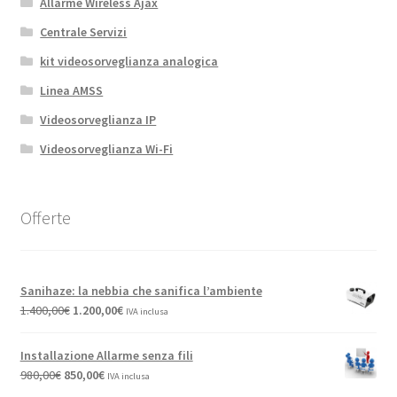
Allarme Wireless Ajax
Centrale Servizi
kit videosorveglianza analogica
Linea AMSS
Videosorveglianza IP
Videosorveglianza Wi-Fi
Offerte
Sanihaze: la nebbia che sanifica l’ambiente
Il
Il
1.400,00
€
1.200,00
€
IVA inclusa
prezzo
prezzo
originale
attuale
Installazione Allarme senza fili
era:
è:
Il
Il
980,00
€
850,00
€
IVA inclusa
1.400,00€.
1.200,00€.
prezzo
prezzo