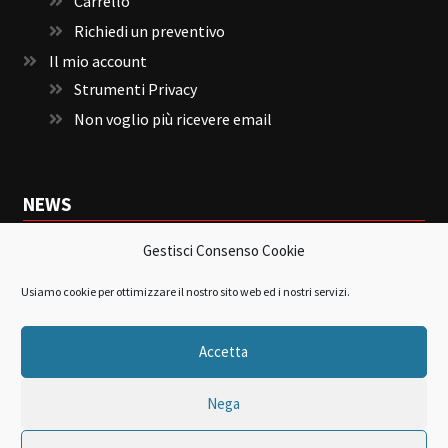
Carrello
Richiedi un preventivo
Il mio account
Strumenti Privacy
Non voglio più ricevere email
NEWS
Gestisci Consenso Cookie
Sensore con video verifica
24 Marzo 2020
Ajax Novo Hub Plus
24 Marzo 2020
Usiamo cookie per ottimizzare il nostro sito web ed i nostri servizi.
Ajax kit allarme senza fili
28 Novembre 2018
Accetta
Nega